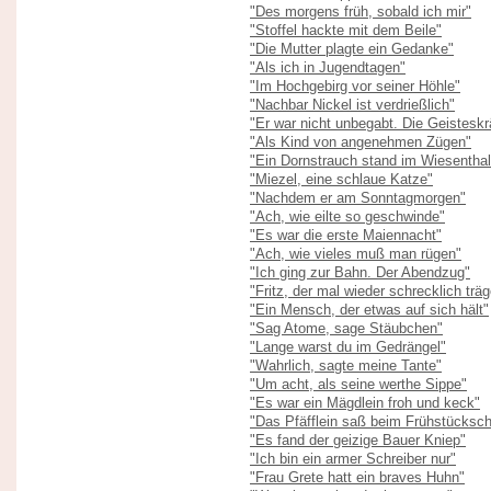
"Des morgens früh, sobald ich mir"
"Stoffel hackte mit dem Beile"
"Die Mutter plagte ein Gedanke"
"Als ich in Jugendtagen"
"Im Hochgebirg vor seiner Höhle"
"Nachbar Nickel ist verdrießlich"
"Er war nicht unbegabt. Die Geisteskr
"Als Kind von angenehmen Zügen"
"Ein Dornstrauch stand im Wiesenthal
"Miezel, eine schlaue Katze"
"Nachdem er am Sonntagmorgen"
"Ach, wie eilte so geschwinde"
"Es war die erste Maiennacht"
"Ach, wie vieles muß man rügen"
"Ich ging zur Bahn. Der Abendzug"
"Fritz, der mal wieder schrecklich träg
"Ein Mensch, der etwas auf sich hält"
"Sag Atome, sage Stäubchen"
"Lange warst du im Gedrängel"
"Wahrlich, sagte meine Tante"
"Um acht, als seine werthe Sippe"
"Es war ein Mägdlein froh und keck"
"Das Pfäfflein saß beim Frühstücks
"Es fand der geizige Bauer Kniep"
"Ich bin ein armer Schreiber nur"
"Frau Grete hatt ein braves Huhn"