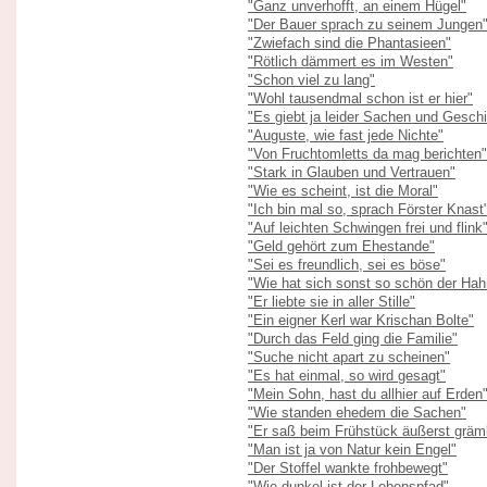
"Ganz unverhofft, an einem Hügel"
"Der Bauer sprach zu seinem Jungen
"Zwiefach sind die Phantasieen"
"Rötlich dämmert es im Westen"
"Schon viel zu lang"
"Wohl tausendmal schon ist er hier"
"Es giebt ja leider Sachen und Gesch
"Auguste, wie fast jede Nichte"
"Von Fruchtomletts da mag berichten"
"Stark in Glauben und Vertrauen"
"Wie es scheint, ist die Moral"
"Ich bin mal so, sprach Förster Knast
"Auf leichten Schwingen frei und flink
"Geld gehört zum Ehestande"
"Sei es freundlich, sei es böse"
"Wie hat sich sonst so schön der Hah
"Er liebte sie in aller Stille"
"Ein eigner Kerl war Krischan Bolte"
"Durch das Feld ging die Familie"
"Suche nicht apart zu scheinen"
"Es hat einmal, so wird gesagt"
"Mein Sohn, hast du allhier auf Erden
"Wie standen ehedem die Sachen"
"Er saß beim Frühstück äußerst gräml
"Man ist ja von Natur kein Engel"
"Der Stoffel wankte frohbewegt"
"Wie dunkel ist der Lebenspfad"