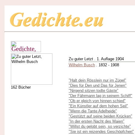
Zu guter Letzt . 1. Auflage 1904
Wilhelm Busch
. 1832 - 1908
"Halt dein Rösslein nur im Zügel"
"Dies für Den und Das für Jenen"
162 Bücher
"Nirgend sitzen todte Gäste"
"Der Fährmann lag in seinem Schiff"
"Ob er gleich von hinnen schied"
"Ein Künstler auf dem hohen Seil"
"Wenn die Tante Adelheide"
"Gestützt auf seine beiden Krücken"
"In der ersten Nacht des Maien"
"Willst du gelobt sein, so verzichte"
"Sie ist ein reizendes Geschöpfchen"