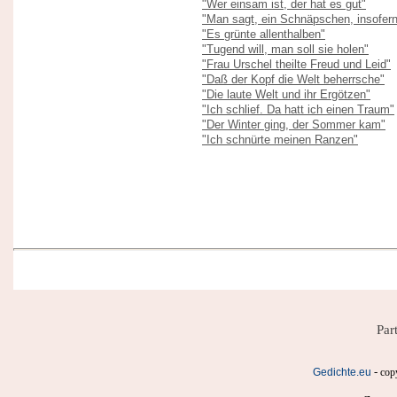
"Wer einsam ist, der hat es gut"
"Man sagt, ein Schnäpschen, insofern
"Es grünte allenthalben"
"Tugend will, man soll sie holen"
"Frau Urschel theilte Freud und Leid"
"Daß der Kopf die Welt beherrsche"
"Die laute Welt und ihr Ergötzen"
"Ich schlief. Da hatt ich einen Traum"
"Der Winter ging, der Sommer kam"
"Ich schnürte meinen Ranzen"
Par
-
Gedichte.eu
cop