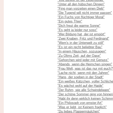
"Unter all den hübschen Dingen"
"Fing man vorzeiten einen Dieb"
"Die Tugend will nicht immer passen"
"Ein Fuchs von flüchtiger Moral"
"Ein gutes Thier"
"Dich freut die warme Sonne"
"Es geht ja leider nur soso"
"Wer Bildung hat, der ist empört"
"Zwei Knaben, Fritz und Ferdinand"
"Wem's in der Unterwelt zu still"
"Es ist ein recht beliebter Bau"
"In einem Häuschen, sozusagen"
"Zu Olims Zeit, auf der Oase"
"Gehorchen wird jeder mit Genuss"
"Abends, wenn die Heimchen singen"
"Frau Welt, was ist das nur mit euch?
"Lache nicht, wenn mit den Jahren"
"Hans, der soeben in der Stadt"
"Ein weißes Kätzchen, voller Schlich
"Es wächst wohl auf der Haide"
"Der Ruhm, wie alle Schwindelware"
"Der schöne Sommer ging von hinnen
"Habt ihr denn wirklich keinen Schim
"Ein Philosoph von ernster Art"
"Was er liebt, ist Keinem fraglich"
"Du liebes Plappermäulchen"