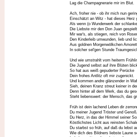
Lag die Champagnerarie mir im Blut.
Ach, froher nie - ob ihr mich nun gerin
Einschätzt an Witz - hat dieses Herz g
Als wenn (o Wunderwerk der schlanke
Die Liebste mir den Don Juan gespielt
Mir war's, als stiegen, reich von Rose
Den Kinderleib umwunden, lieb und lic
Aus goldnen Morgenwölkchen Amoret
In solcher sel'gen Stunde Traumgesic
Und wie umstrahlt vom heiterm Frühli
Die Jugend selbst auf ihre Blüten blick
So hat aus weiß gepuderter Perücke
Dein frohes Antlitz oft mir zugenickt.
Und kommen andre glänzender in Waf
Sieh, deinen Kranz streut keiner in d
Denn hinter all dem Werk, das du ges
Steht liebenswert: der Mensch, das g
Früh ist dein lachend Leben dir zerron
Du meiner Jugend Tröster und Genoß
Du Herz, in das der Himmel seiner S
Köstlichstes Licht aus reinsten Schal
Du starbst so früh, auf daß du lebst a
Wie dich des Bildners liebste Laune s