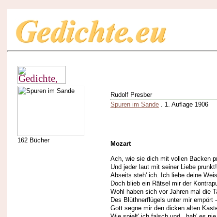
Rudolf Presber
Spuren im Sande
. 1. Auflage 1906
162 Bücher
Mozart
Ach, wie sie dich mit vollen Backen p
Und jeder laut mit seiner Liebe prunkt!
Abseits steh' ich. Ich liebe deine Wei
Doch blieb ein Rätsel mir der Kontrap
Wohl haben sich vor Jahren mal die T
Des Blüthnerflügels unter mir empört -
Gott segne mir den dicken alten Kast
Wie spielt' ich falsch und...hab' es nie