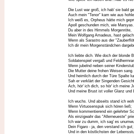
Die Lust war groß, ich hab' sie bald g
Auch mein "Tenor" kam wie aus hohl
Ich weiß es, Orpheus hätte mich gepr
Apoll geschunden mich, wie Marsyas.
Du aber in des Himmels Morgenröte,
Mein Wolfgang Amadeus, hast gelach
Wenn als Sarastro aus der "Zauberflö
Ich dir mein Morgenständchen dargeb
Ich liebte dich. Wie doch der blonde 
Soldatenspiel vergaß und Feldherrnra
Wenn jubelnd neben seiner Kinderstu
Die Mutter deine frohen Weisen sang.
Und heimlich durch der Türe Spalte l
Sah er verklärt der Singenden Gesicht 
Ach, hör' ich dich, so hör' ich meine 
Und meine Brust ist voller Glanz und 
Ich wuchs. Und abseits stand ich wohl
Wenn Virtuosenspuk sich hören ließ;
Wenn kommentierend ein gelehrter S
Als einzigwahr das "Allerneueste" prie
Ich war zu dumm, ich sag' es unumw
Dein Figaro - ja, den verstand ich gut;
Und in den köstlichsten der Lebensst