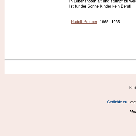
In Lebensnöten alt und stumpf zu wer
Ist für der Sonne Kinder kein Beruf!
Rudolf Presber
. 1868 - 1935
Par
-
Gedichte.eu
cop
Moz