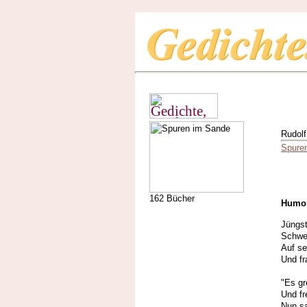
Rudolf
Spure
162 Bücher
Humo
Jüngst
Schwe
Auf se
Und fr
"Es gr
Und fr
Nun sa