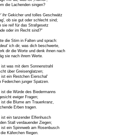
em die Lachenden singen?
r' ihr Gekicher und tolles Geschwätz
ag', ob sie gut oder schlecht sind;
 sie reif für das Strafgesetz
de oder im Recht sind?"
gte die Stirn in Falten und sprach:
deut' ich dir, was dich beschwerte,
rk dir die Worte und denk ihnen nach
g sie nach ihrem Werte.
ist was mit dem Sonnenstrahl
cht über Greisenglatzen;
ist ein Restchen Eierschal'
 Federchen junger Spatzen.
 ist die Würde des Biedermanns
esicht ewiger Fragen;
ist die Blume am Trauerkranz,
chende Erben tragen.
ist ein tanzender Elfenhusch
den Stall verdauender Ziegen;
 ist ein Spinnweb am Rosenbusch
 die Käferchen fliegen.