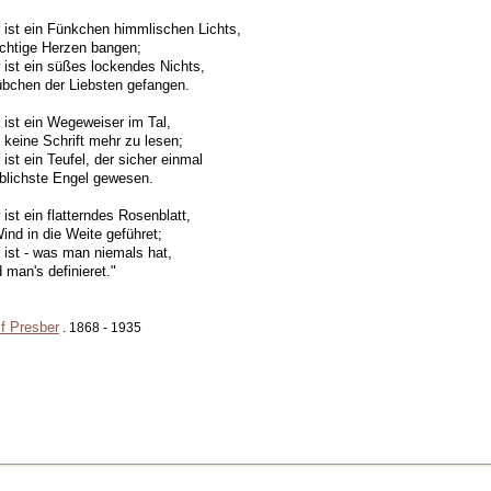
ist ein Fünkchen himmlischen Lichts,
chtige Herzen bangen;
ist ein süßes lockendes Nichts,
bchen der Liebsten gefangen.
ist ein Wegeweiser im Tal,
 keine Schrift mehr zu lesen;
ist ein Teufel, der sicher einmal
eblichste Engel gewesen.
ist ein flatterndes Rosenblatt,
nd in die Weite geführet;
ist - was man niemals hat,
 man's definieret."
f Presber
. 1868 - 1935