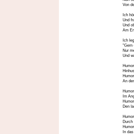
Von d
Ich hö
Und fr
Und ob
Am En
Ich le
"Gern 
Nur me
Und wä
Humor 
Hinhus
Humor 
An den
Humor
Im Ang
Humor 
Den la
Humor 
Durch 
Humor
In das