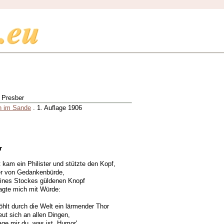
 Presber
n im Sande
. 1. Auflage 1906
r
 kam ein Philister und stützte den Kopf,
r von Gedankenbürde,
ines Stockes güldenen Knopf
agte mich mit Würde:
öhlt durch die Welt ein lärmender Thor
eut sich an allen Dingen,
ge mir du, was ist ,Humor',