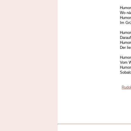
Humor 
Wo nä
Humor 
Im Grü
Humor 
Darauf
Humor 
Der li
Humor 
Vom Wi
Humor 
Sobald
Rudol