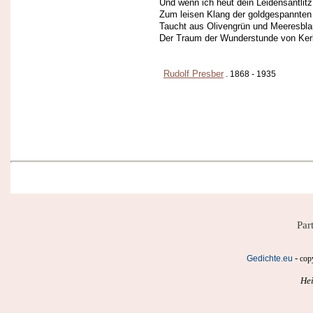
Und wenn ich heut dein Leidensantlitz
Zum leisen Klang der goldgespannten
Taucht aus Olivengrün und Meeresbla
Der Traum der Wunderstunde von Ker
Rudolf Presber
. 1868 - 1935
Par
-
Gedichte.eu
cop
Hei