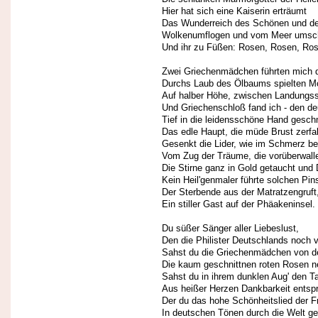
Hier hat sich eine Kaiserin erträumt
Das Wunderreich des Schönen und d
Wolkenumflogen und vom Meer umsc
Und ihr zu Füßen: Rosen, Rosen, Ros
Zwei Griechenmädchen führten mich 
Durchs Laub des Ölbaums spielten Mo
Auf halber Höhe, zwischen Landungs
Und Griechenschloß fand ich - den de
Tief in die leidensschöne Hand gesch
Das edle Haupt, die müde Brust zerfal
Gesenkt die Lider, wie im Schmerz be
Vom Zug der Träume, die vorüberwall
Die Stirne ganz in Gold getaucht und 
Kein Heil'genmaler führte solchen Pins
Der Sterbende aus der Matratzengruft
Ein stiller Gast auf der Phäakeninsel.
Du süßer Sänger aller Liebeslust,
Den die Philister Deutschlands noch 
Sahst du die Griechenmädchen von de
Die kaum geschnittnen roten Rosen 
Sahst du in ihrem dunklen Aug' den T
Aus heißer Herzen Dankbarkeit entsp
Der du das hohe Schönheitslied der F
In deutschen Tönen durch die Welt g