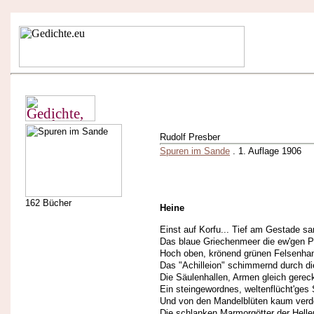
Rudolf Presber
Spuren im Sande
. 1. Auflage 1906
162 Bücher
Heine
Einst auf Korfu... Tief am Gestade s
Das blaue Griechenmeer die ew'gen P
Hoch oben, krönend grünen Felsenha
Das "Achilleion" schimmernd durch d
Die Säulenhallen, Armen gleich gereck
Ein steingewordnes, weltenflücht'ges
Und von den Mandelblüten kaum verd
Die schlanken Marmorgötter der Helle