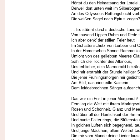
Hörtst du den Heimatsang der Lorelei,
Derweil dort unten weit im Silberboge
An des Odysseus Rettungsbucht vorb
Die weißen Segel nach Epirus zogen? 
... Es stürmt durchs deutsche Land wi
Von tausend Lippen Ruhm und Rede tr
Ich aber denk' der stillen Feier heut
Im Schattenschutz von Lorbeer und O
In der Homerschen Sonne Flammenk
Umloht von des geliebten Meeres Glä
Sah ich die Töchter des Alkinous,
Unsterblicher, dein Marmorbild bekrän
Und mir erstrahlt der Stunde heil'ger S
Die jener Frühlingsmorgen mir gedicht
Am Bild, das eine edle Kaiserin
Dem leidgebrochnen Sänger aufgerich
Das war ein Fest in jener Morgenruh'!
Fern lag die Welt mit ihrem Marktgew
Rosen und Schönheit, Glanz und Meer
Und über all der Herrlichkeit der Himm
Und bunte Falter rings, die Blütenstau
In goldnen Lüften sich begegnend, ta
Und junge Mädchen, allem Weltruf tau
Die mir vom Munde deine Lieder lausc