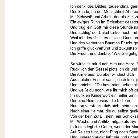
Ich denk' des Bildes, tausendmal gem
Der Sünde, so der Menschheit Ahn be
Mit Schweiß und Arbeit, der als Ziel z
Ein ew'ges Ruhn im Erdenbett gesetzt
Und trüg' ein Gott mir diese Stunde n
Und schlüg' der Enkel Enkel noch mi
Weil ich des Glückes einz'ge Gunst e
Und des verbotnen Baumes Frucht ge
Ich griffe glückverführt und zukunftsbl
Die Frucht und dankte: "Wie Sie gütig
So wirbelt's mir durch Hirn und Herz. 
Rück' ich den Sessel plötzlich dir und 
Die Arme aus. Du aber windest dich
Aus solcher Fessel sanft, doch königl
Und sprichst: "Du hast mich schon al
Und weißt du noch, wie ihr mich oft g
Im dunklen Kinderwort ein heller Sinn,
Der eine Heimat wies: die Indierin.
Nun, so versteh's, daß sich mein Lebe
Nach einer Heimat, die du selbst gedi
Von der kein Zufall, nein, ein Schicks
Mir Wuchs und Antlitz mitgab als Sym
In Indien legt die Gattin, wenn der Ma
Auf Reisen fuhr, nicht Ring noch Spa
Und ungeschmückt läßt sie und unbe