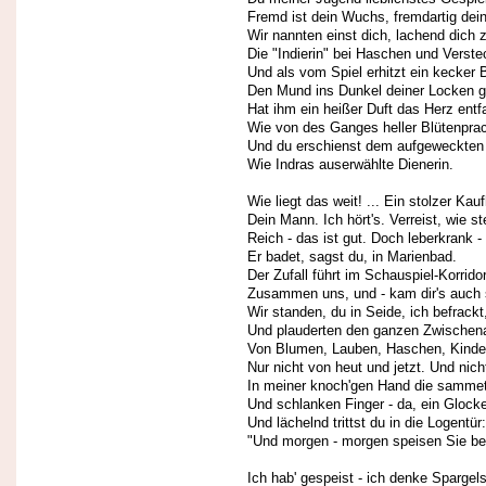
Fremd ist dein Wuchs, fremdartig dein 
Wir nannten einst dich, lachend dich 
Die "Indierin" bei Haschen und Verste
Und als vom Spiel erhitzt ein kecker 
Den Mund ins Dunkel deiner Locken g
Hat ihm ein heißer Duft das Herz entf
Wie von des Ganges heller Blütenprac
Und du erschienst dem aufgeweckten
Wie Indras auserwählte Dienerin.
Wie liegt das weit! ... Ein stolzer Kauf
Dein Mann. Ich hört's. Verreist, wie st
Reich - das ist gut. Doch leberkrank -
Er badet, sagst du, in Marienbad.
Der Zufall führt im Schauspiel-Korrido
Zusammen uns, und - kam dir's auch 
Wir standen, du in Seide, ich befrackt
Und plauderten den ganzen Zwischen
Von Blumen, Lauben, Haschen, Kinder
Nur nicht von heut und jetzt. Und nic
In meiner knoch'gen Hand die samme
Und schlanken Finger - da, ein Glock
Und lächelnd trittst du in die Logentür:
"Und morgen - morgen speisen Sie be
Ich hab' gespeist - ich denke Spargel