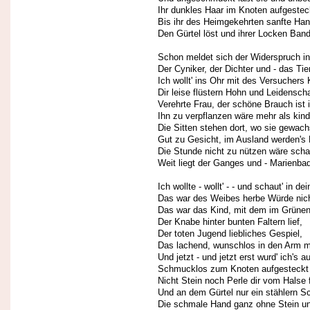
Ihr dunkles Haar im Knoten aufgestec
Bis ihr des Heimgekehrten sanfte Ha
Den Gürtel löst und ihrer Locken Band
Schon meldet sich der Widerspruch in
Der Cyniker, der Dichter und - das Tier
Ich wollt' ins Ohr mit des Versuchers 
Dir leise flüstern Hohn und Leidenscha
Verehrte Frau, der schöne Brauch ist 
Ihn zu verpflanzen wäre mehr als kind
Die Sitten stehen dort, wo sie gewac
Gut zu Gesicht, im Ausland werden's
Die Stunde nicht zu nützen wäre scha
Weit liegt der Ganges und - Marienba
Ich wollte - wollt' - - und schaut' in de
Das war des Weibes herbe Würde nich
Das war das Kind, mit dem im Grünen 
Der Knabe hinter bunten Faltern lief,
Der toten Jugend liebliches Gespiel,
Das lachend, wunschlos in den Arm mir
Und jetzt - und jetzt erst wurd' ich's 
Schmucklos zum Knoten aufgesteckt 
Nicht Stein noch Perle dir vom Halse 
Und an dem Gürtel nur ein stählern S
Die schmale Hand ganz ohne Stein un