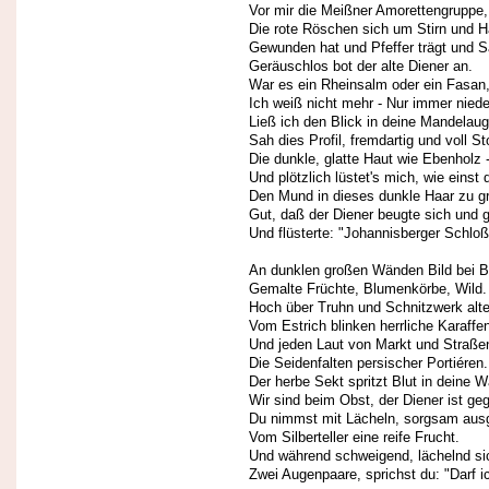
Vor mir die Meißner Amorettengruppe,
Die rote Röschen sich um Stirn und H
Gewunden hat und Pfeffer trägt und S
Geräuschlos bot der alte Diener an.
War es ein Rheinsalm oder ein Fasan
Ich weiß nicht mehr - Nur immer nied
Ließ ich den Blick in deine Mandelau
Sah dies Profil, fremdartig und voll St
Die dunkle, glatte Haut wie Ebenholz 
Und plötzlich lüstet's mich, wie einst
Den Mund in dieses dunkle Haar zu g
Gut, daß der Diener beugte sich und 
Und flüsterte: "Johannisberger Schloß
An dunklen großen Wänden Bild bei Bi
Gemalte Früchte, Blumenkörbe, Wild.
Hoch über Truhn und Schnitzwerk alt
Vom Estrich blinken herrliche Karaffe
Und jeden Laut von Markt und Straße
Die Seidenfalten persischer Portiéren.
Der herbe Sekt spritzt Blut in deine 
Wir sind beim Obst, der Diener ist ge
Du nimmst mit Lächeln, sorgsam aus
Vom Silberteller eine reife Frucht.
Und während schweigend, lächelnd si
Zwei Augenpaare, sprichst du: "Darf i