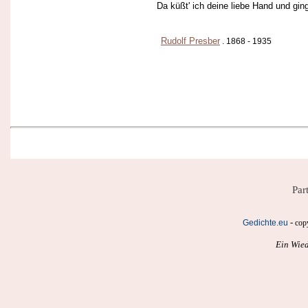
Da küßt' ich deine liebe Hand und gin
Rudolf Presber
. 1868 - 1935
Par
-
Gedichte.eu
cop
Ein Wied