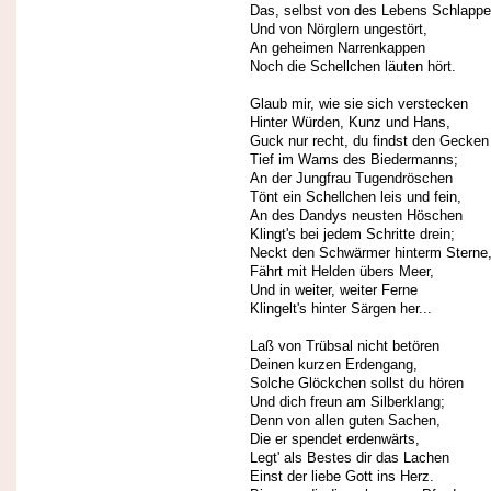
Das, selbst von des Lebens Schlapp
Und von Nörglern ungestört,
An geheimen Narrenkappen
Noch die Schellchen läuten hört.
Glaub mir, wie sie sich verstecken
Hinter Würden, Kunz und Hans,
Guck nur recht, du findst den Gecken
Tief im Wams des Biedermanns;
An der Jungfrau Tugendröschen
Tönt ein Schellchen leis und fein,
An des Dandys neusten Höschen
Klingt's bei jedem Schritte drein;
Neckt den Schwärmer hinterm Sterne
Fährt mit Helden übers Meer,
Und in weiter, weiter Ferne
Klingelt's hinter Särgen her...
Laß von Trübsal nicht betören
Deinen kurzen Erdengang,
Solche Glöckchen sollst du hören
Und dich freun am Silberklang;
Denn von allen guten Sachen,
Die er spendet erdenwärts,
Legt' als Bestes dir das Lachen
Einst der liebe Gott ins Herz.