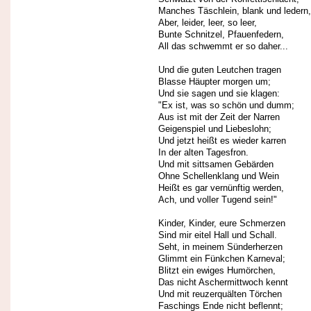
Manches Täschlein, blank und ledern,
Aber, leider, leer, so leer,
Bunte Schnitzel, Pfauenfedern,
All das schwemmt er so daher...
Und die guten Leutchen tragen
Blasse Häupter morgen um;
Und sie sagen und sie klagen:
"Ex ist, was so schön und dumm;
Aus ist mit der Zeit der Narren
Geigenspiel und Liebeslohn;
Und jetzt heißt es wieder karren
In der alten Tagesfron.
Und mit sittsamen Gebärden
Ohne Schellenklang und Wein
Heißt es gar vernünftig werden,
Ach, und voller Tugend sein!"
Kinder, Kinder, eure Schmerzen
Sind mir eitel Hall und Schall.
Seht, in meinem Sünderherzen
Glimmt ein Fünkchen Karneval;
Blitzt ein ewiges Humörchen,
Das nicht Aschermittwoch kennt
Und mit reuzerquälten Törchen
Faschings Ende nicht beflennt;