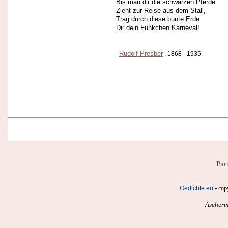
Bis man dir die schwarzen Pferde
Zieht zur Reise aus dem Stall,
Trag durch diese bunte Erde
Dir dein Fünkchen Karneval!
Rudolf Presber
. 1868 - 1935
Par
-
Gedichte.eu
cop
Ascherm