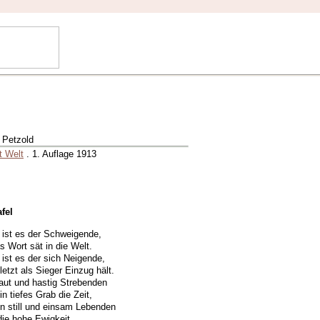
 Petzold
t Welt
. 1. Auflage 1913
fel
ist es der Schweigende,
s Wort sät in die Welt.
ist es der sich Neigende,
letzt als Sieger Einzug hält.
laut und hastig Strebenden
in tiefes Grab die Zeit,
n still und einsam Lebenden
die hohe Ewigkeit.