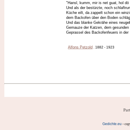
"Hansl, kumm, mir is net guat, hol d
Und als der bestürzte, noch schlaftr
Küche eilt, da zappelt schon ein winzi
dem Backofen über den Boden schläg
Und das blanke Gekrähe eines neuge
Gemauze der Katzen, dem gesunden 
Geprassel des Backofenfeuers in der S
Alfons Petzold
. 1882 - 1923
Par
-
Gedichte.eu
cop