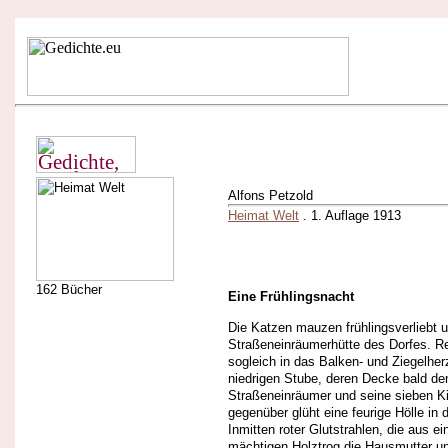
Alfons Petzold
Heimat Welt
. 1. Auflage 1913
162 Bücher
Eine Frühlingsnacht
Die Katzen mauzen frühlingsverliebt 
Straßeneinräumerhütte des Dorfes. R
sogleich in das Balken- und Ziegelher
niedrigen Stube, deren Decke bald de
Straßeneinräumer und seine sieben K
gegenüber glüht eine feurige Hölle in
Inmitten roter Glutstrahlen, die aus 
mächtigen Holztrog die Hausmutter u