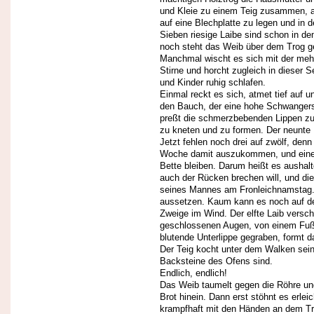
und Kleie zu einem Teig zusammen, a
auf eine Blechplatte zu legen und in
Sieben riesige Laibe sind schon in 
noch steht das Weib über dem Trog g
Manchmal wischt es sich mit der meh
Stirne und horcht zugleich in dieser
und Kinder ruhig schlafen.
Einmal reckt es sich, atmet tief auf 
den Bauch, der eine hohe Schwangersc
preßt die schmerzbebenden Lippen z
zu kneten und zu formen. Der neunte 
Jetzt fehlen noch drei auf zwölf, denn
Woche damit auszukommen, und eine
Bette bleiben. Darum heißt es aushalt
auch der Rücken brechen will, und di
seines Mannes am Fronleichnamstag. 
aussetzen. Kaum kann es noch auf de
Zweige im Wind. Der elfte Laib versc
geschlossenen Augen, von einem Fuß a
blutende Unterlippe gegraben, formt d
Der Teig kocht unter dem Walken seine
Backsteine des Ofens sind.
Endlich, endlich!
Das Weib taumelt gegen die Röhre und
Brot hinein. Dann erst stöhnt es erleic
krampfhaft mit den Händen an dem Tro