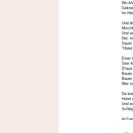
Wo Ahn
Geknec
Im Her
Und di
Mischt
Und w
Der, n
Saust 
"Hütet
Einer t
Sein M
D'raus
Bauer,
Bauer,
Wer s
Da bra
Hütet 
Und ei
Schläg
An Fra