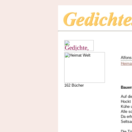
Alfons
Heima
162 Bücher
Bauer
Auf di
Hockt
Kühe 
Alle s
Da erh
Selts
Die Tü