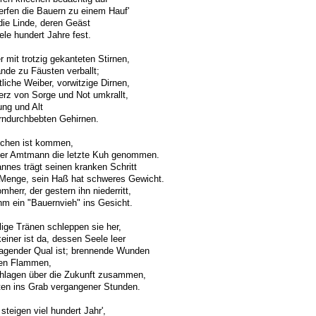
rfen die Bauern zu einem Hauf'
die Linde, deren Geäst
iele hundert Jahre fest.
 mit trotzig gekanteten Stirnen,
nde zu Fäusten verballt;
liche Weiber, vorwitzige Dirnen,
rz von Sorge und Not umkrallt,
ng und Alt
rndurchbebten Gehirnen.
ochen ist kommen,
er Amtmann die letzte Kuh genommen.
nnes trägt seinen kranken Schritt
 Menge, sein Haß hat schweres Gewicht.
mherr, der gestern ihn niederritt,
hm ein "Bauernvieh" ins Gesicht.
ige Tränen schleppen sie her,
einer ist da, dessen Seele leer
agender Qual ist; brennende Wunden
en Flammen,
hlagen über die Zukunft zusammen,
en ins Grab vergangener Stunden.
 steigen viel hundert Jahr',