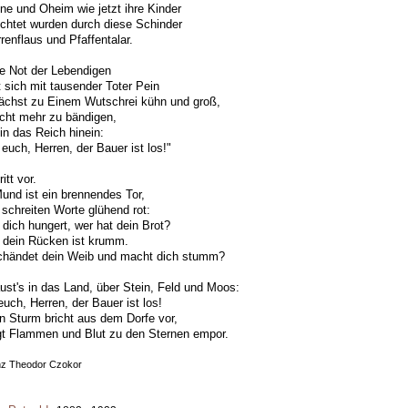
e und Oheim wie jetzt ihre Kinder
htet wurden durch diese Schinder
renflaus und Pfaffentalar.
e Not der Lebendigen
 sich mit tausender Toter Pein
ächst zu Einem Wutschrei kühn und groß,
icht mehr zu bändigen,
in das Reich hinein:
 euch, Herren, der Bauer ist los!"
ritt vor.
und ist ein brennendes Tor,
 schreiten Worte glühend rot:
 dich hungert, wer hat dein Brot?
 dein Rücken ist krumm.
chändet dein Weib und macht dich stumm?
ust's in das Land, über Stein, Feld und Moos:
euch, Herren, der Bauer ist los!
n Sturm bricht aus dem Dorfe vor,
t Flammen und Blut zu den Sternen empor.
nz Theodor Czokor