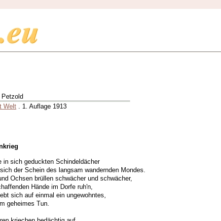
 Petzold
t Welt
. 1. Auflage 1913
nkrieg
e in sich geduckten Schindeldächer
 sich der Schein des langsam wandernden Mondes.
und Ochsen brüllen schwächer und schwächer,
chaffenden Hände im Dorfe ruh'n,
ebt sich auf einmal ein ungewohntes,
am geheimes Tun.
ren kriechen bedächtig auf