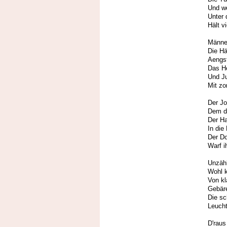
Und we
Unter 
Hält v
Männer
Die Hä
Aengst
Das He
Und Ju
Mit zo
Der J
Dem d
Der Ha
In die
Der Do
Warf i
Unzähl
Wohl k
Von kl
Gebär
Die sc
Leucht
D'raus