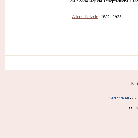
die Sonne legt die schöpferische Han
Alfons Petzold
. 1882 - 1923
Par
-
Gedichte.eu
cop
Die K