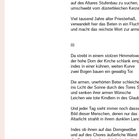
auf des Altares Stufenbau zu suchen,
umschwebt vom düsterbleichen Kerzen
Viel tausend Jahre alter Priesterhaß,
verwandelt hier das Beten in ein Fluc
und macht das reichste Wort zur arm
III
Da strebt in einem stolzen Himmelswu
der hohe Dom der Kirche schlank emp
indes in einer kühnen, weiten Kurve
zwei Bogen bauen ein gewaltig Tor.
Die armen, unerhörten Beter schleich
ins Licht der Sonne durch des Tores 
und senken ihrer armen Wünsche
Leichen wie tote Kindlein in des Glau
Und jeder Tag sieht immer noch dass
Bild dieser Menschen, denen nur das 
Altarlicht strahlt in ihrem dunklen Lan
Indes ob ihnen auf das Domgewölbe
und auf des Chores äußerliche Wand