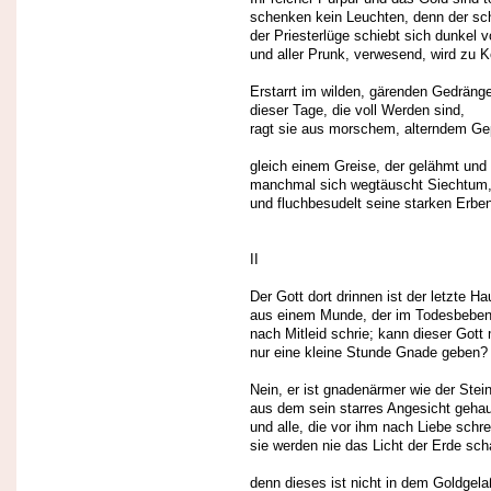
schenken kein Leuchten, denn der sc
der Priesterlüge schiebt sich dunkel v
und aller Prunk, verwesend, wird zu K
Erstarrt im wilden, gärenden Gedräng
dieser Tage, die voll Werden sind,
ragt sie aus morschem, alterndem G
gleich einem Greise, der gelähmt und 
manchmal sich wegtäuscht Siechtum,
und fluchbesudelt seine starken Erbe
II
Der Gott dort drinnen ist der letzte H
aus einem Munde, der im Todesbebe
nach Mitleid schrie; kann dieser Gott
nur eine kleine Stunde Gnade geben?
Nein, er ist gnadenärmer wie der Stein
aus dem sein starres Angesicht geha
und alle, die vor ihm nach Liebe schre
sie werden nie das Licht der Erde sc
denn dieses ist nicht in dem Goldgel